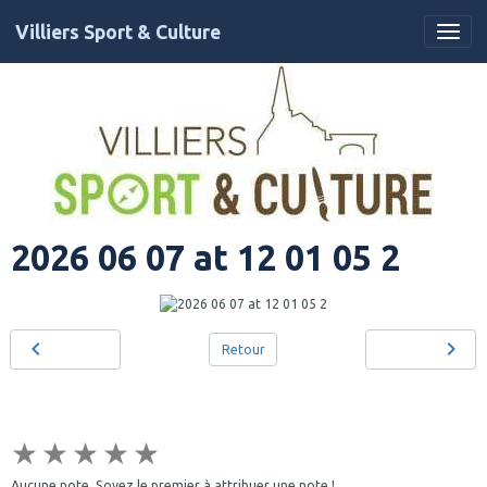
Villiers Sport & Culture
2026 06 07 at 12 01 05 2
Retour
★
★
★
★
★
Aucune note. Soyez le premier à attribuer une note !