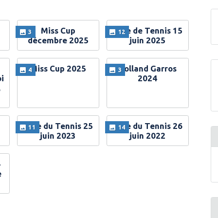
Miss Cup
Fête de Tennis 15
3
12
décembre 2025
juin 2025
Miss Cup 2025
Rolland Garros
4
3
oi
2024
,
Fête du Tennis 25
Fête du Tennis 26
11
14
juin 2023
juin 2022
4
e