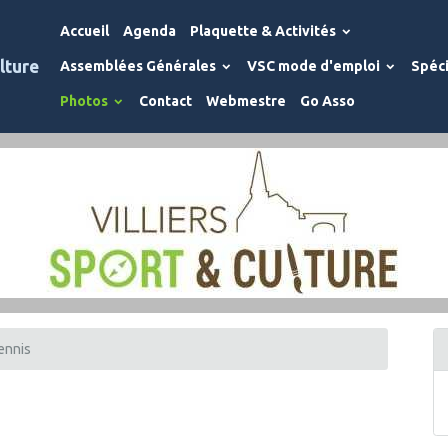
Accueil
Agenda
Plaquette & Activités
lture
Assemblées Générales
VSC mode d'emploi
Spéci
Photos
Contact
Webmestre
Go Asso
ennis