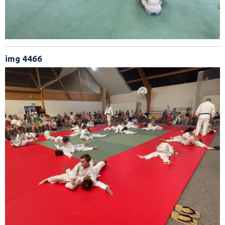
img 4466