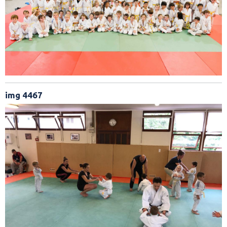
img 4467