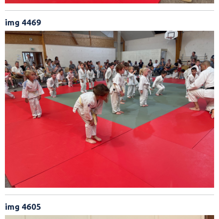
img 4469
img 4605