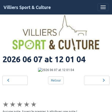
Villiers Sport & Culture
2026 06 07 at 12 01 04
Retour
★
★
★
★
★
Aucune note. Soyez le premier à attribuer une note !