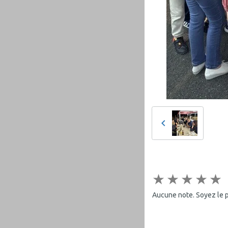
★
★
★
★
★
Aucune note. Soyez le pr