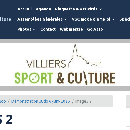
Accueil
Agenda
Plaquette & Activités
lture
Assemblées Générales
VSC mode d'emploi
Spéci
Photos
Contact
Webmestre
Go Asso
udo
Démonstration Judo 6-juin-2026
Image5 2
 2