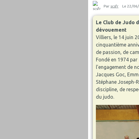
Par
scsfr
Le 22/06
Le Club de Judo d
dévouement
Villiers, le 14 juin
cinquantième anniv
de passion, de cama
Fondé en 1974 par M
l'engagement de no
Jacques Goc, Emma
Stéphane Joseph-Ro
discipline, de res
du judo.