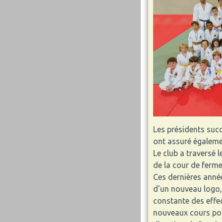
Les présidents succ
ont assuré égalemen
Le club a traversé 
de la cour de ferme
Ces dernières année
d'un nouveau logo,
constante des effec
nouveaux cours pour