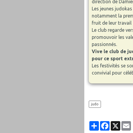
direction de Damie
Les jeunes judokas 
notamment la premi
fruit de leur trava
Le club regarde ver
promouvoir les vale
passionnés.
Vive le club de ju
pour ce sport extr
Les festivités se s
convivial pour cél
judo
Partager
Facebook
X
E