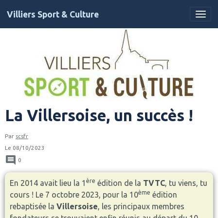
Villiers Sport & Culture
La Villersoise, un succès !
Par
scsfr
Le 08/10/2023
0
ère
En 2014 avait lieu la 1
édition de la
TVTC
, tu viens, tu
ème
cours ! Le 7 octobre 2023, pour la 10
édition
rebaptisée la
Villersoise
, les principaux membres