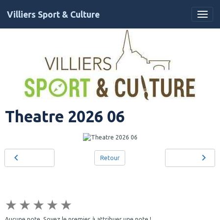
Villiers Sport & Culture
Theatre 2026 06
Retour
★
★
★
★
★
Aucune note. Soyez le premier à attribuer une note !