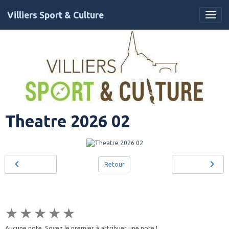
Villiers Sport & Culture
Theatre 2026 02
Retour
★
★
★
★
★
Aucune note. Soyez le premier à attribuer une note !