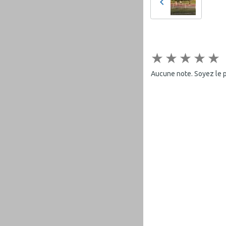
★
★
★
★
★
Aucune note. Soyez le pr