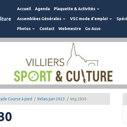
Accueil
Agenda
Plaquette & Activités
lture
Assemblées Générales
VSC mode d'emploi
Spéci
Photos
Contact
Webmestre
Go Asso
tade Course à pied
Relais juin 2023
Img 2830
30