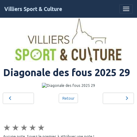
Villiers Sport & Culture
Diagonale des fous 2025 29
Retour
★
★
★
★
★
Aucune note. Soyez le premier à attribuer une note !