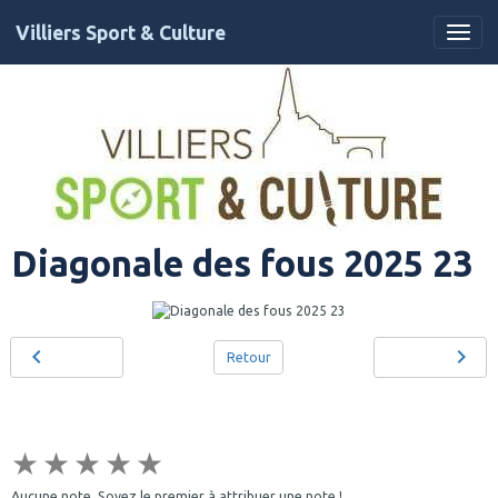
Villiers Sport & Culture
Diagonale des fous 2025 23
Retour
★
★
★
★
★
Aucune note. Soyez le premier à attribuer une note !