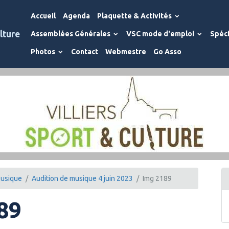
Accueil
Agenda
Plaquette & Activités
lture
Assemblées Générales
VSC mode d'emploi
Spéci
Photos
Contact
Webmestre
Go Asso
usique
Audition de musique 4 juin 2023
Img 2189
89