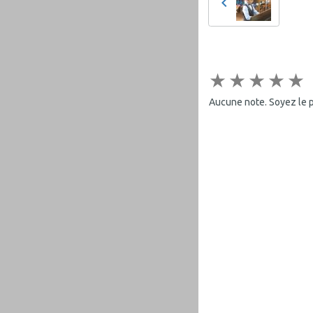
★
★
★
★
★
Aucune note. Soyez le pr