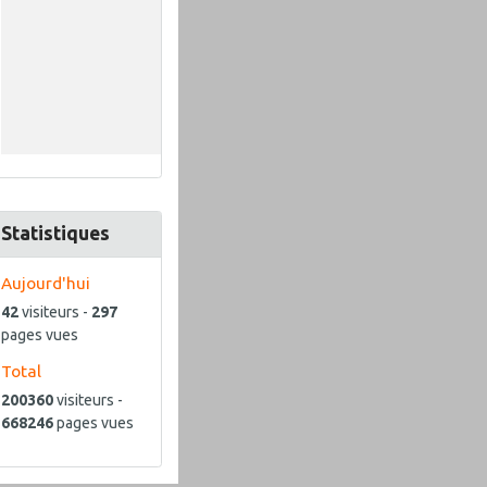
Statistiques
Aujourd'hui
42
visiteurs -
297
pages vues
Total
200360
visiteurs -
668246
pages vues