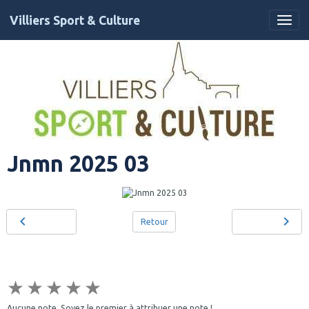
Villiers Sport & Culture
Jnmn 2025 03
Retour
★
★
★
★
★
Aucune note. Soyez le premier à attribuer une note !