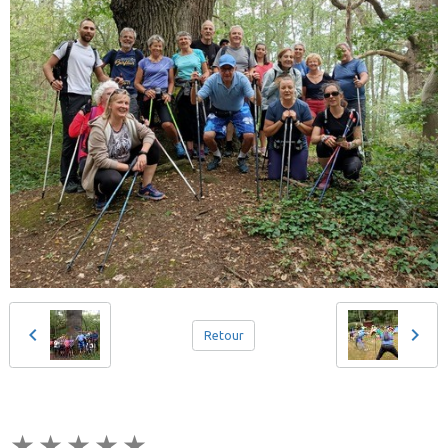
Retour
★
★
★
★
★