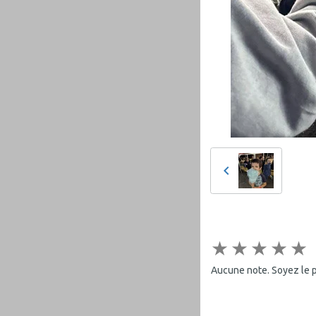
★
★
★
★
★
Aucune note. Soyez le pr