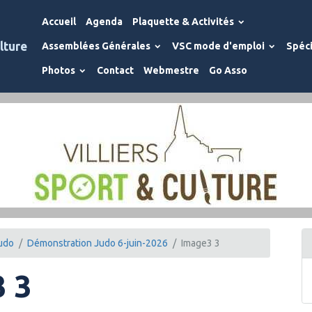
Accueil
Agenda
Plaquette & Activités
lture
Assemblées Générales
VSC mode d'emploi
Spéci
Photos
Contact
Webmestre
Go Asso
udo
Démonstration Judo 6-juin-2026
Image3 3
 3