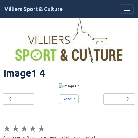
Villiers Sport & Culture
Image1 4
Retour
★
★
★
★
★
Aucune note. Soyez le premier à attribuer une note !