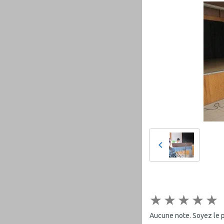
★
★
★
★
★
Aucune note. Soyez le pr