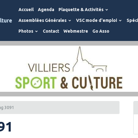
Accueil
Agenda
Plaquette & Activités
lture
Assemblées Générales
VSC mode d'emploi
Spéci
Photos
Contact
Webmestre
Go Asso
mg 3091
91