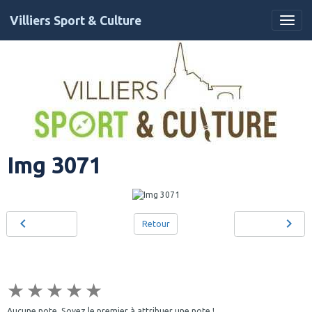
Villiers Sport & Culture
Img 3071
Retour
★
★
★
★
★
Aucune note. Soyez le premier à attribuer une note !