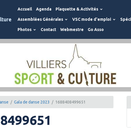
Accueil
Agenda
Plaquette & Activités
lture
Assemblées Générales
VSC mode d'emploi
Spéci
Photos
Contact
Webmestre
Go Asso
anse
Gala de danse 2023
1688408499651
08499651