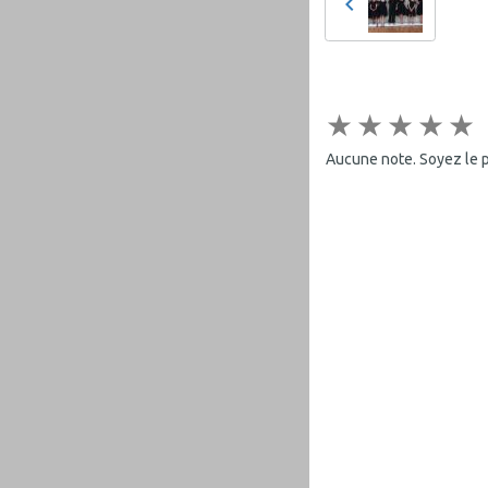
★
★
★
★
★
Aucune note. Soyez le pr