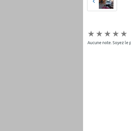
★
★
★
★
★
Aucune note. Soyez le pr