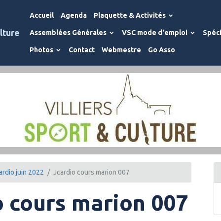
Accueil
Agenda
Plaquette & Activités
lture
Assemblées Générales
VSC mode d'emploi
Spéci
Photos
Contact
Webmestre
Go Asso
ardio juin 2022
Jcardio cours marion 007
o cours marion 007