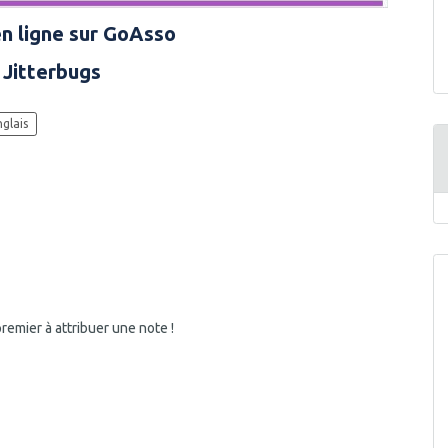
en ligne sur GoAsso
 Jitterbugs
nglais
mail
emier à attribuer une note !