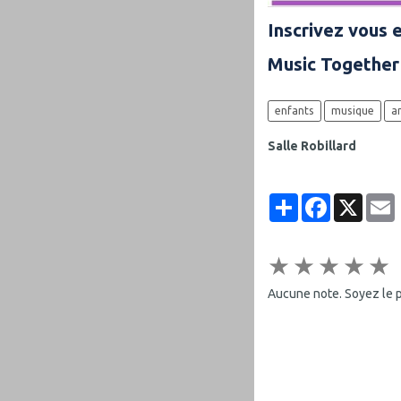
Inscrivez vous 
Music Together
enfants
musique
a
Salle Robillard
Partager
Facebook
X
E
★
★
★
★
★
Aucune note. Soyez le pr