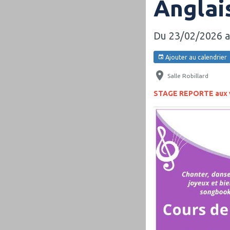
Anglai
Du 23/02/2026
a
Ajouter au calendrier
Salle Robillard
STAGE REPORTE aux v